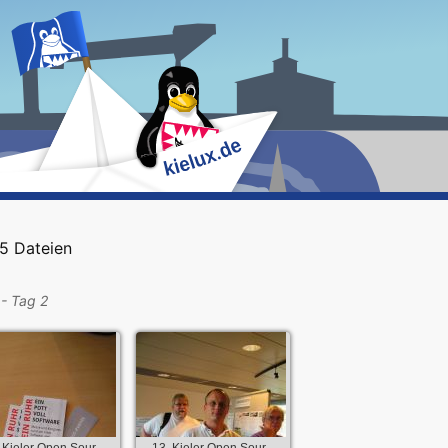
5 Dateien
 - Tag 2
 Kieler Open Sour...
13. Kieler Open Sour...