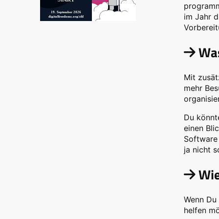
programmi
19. September 2026
im Jahr d
digitalfreedoms.org/sfd
Vorbereit
Was
Mit zusät
mehr Besu
organisie
Du könnt
einen Bli
Software 
ja nicht s
Wie
Wenn Du L
helfen mö