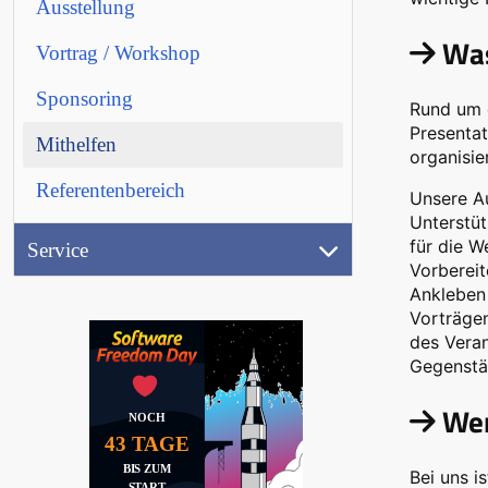
Ausstellung
(17.9.2026)
Was
Vortrag / Workshop
Ausstellung
Sponsoring
Aktionen
Rund um d
Presentat
Mithelfen
Jobwand
organisie
Referentenbereich
Videos
Unsere A
(
Unterstüt
für die 
Service
Vorbereit
Peertube)
Ankleben
Vorträgen
des Vera
Gegenstä
Wer
NOCH
43 TAGE
BIS ZUM
Bei uns i
START