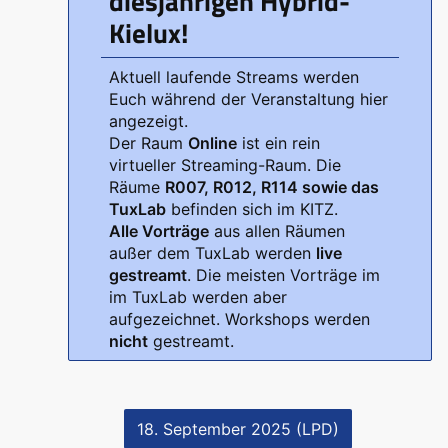
diesjährigen Hybrid-
Kielux!
Aktuell laufende Streams werden
Euch während der Veranstaltung hier
angezeigt.
Der Raum
Online
ist ein rein
virtueller Streaming-Raum. Die
Räume
R007, R012, R114 sowie das
TuxLab
befinden sich im KITZ.
Alle Vorträge
aus allen Räumen
außer dem TuxLab werden
live
gestreamt
. Die meisten Vorträge im
im TuxLab werden aber
aufgezeichnet. Workshops werden
nicht
gestreamt.
18. September 2025 (LPD)